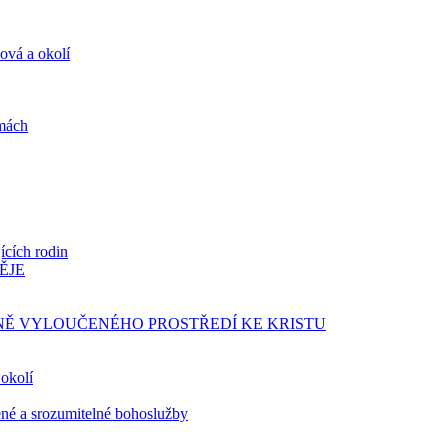
ová a okolí
rmách
jících rodin
ĚJE
ÁLNĚ VYLOUČENÉHO PROSTŘEDÍ KE KRISTU
okolí
ené a srozumitelné bohoslužby