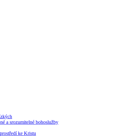
lízkých
ené a srozumitelné bohoslužby
prostředí ke Kristu