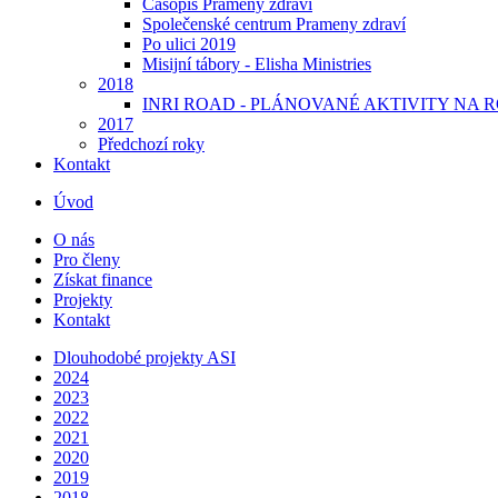
Časopis Prameny zdraví
Společenské centrum Prameny zdraví
Po ulici 2019
Misijní tábory - Elisha Ministries
2018
INRI ROAD - PLÁNOVANÉ AKTIVITY NA R
2017
Předchozí roky
Kontakt
Úvod
O nás
Pro členy
Získat finance
Projekty
Kontakt
Dlouhodobé projekty ASI
2024
2023
2022
2021
2020
2019
2018