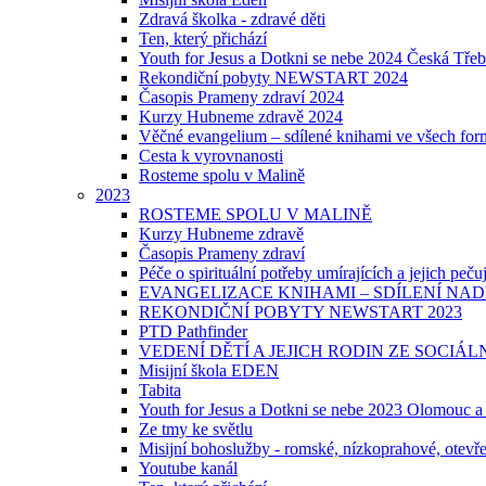
Zdravá školka - zdravé děti
Ten, který přichází
Youth for Jesus a Dotkni se nebe 2024 Česká Třeb
Rekondiční pobyty NEWSTART 2024
Časopis Prameny zdraví 2024
Kurzy Hubneme zdravě 2024
Věčné evangelium – sdílené knihami ve všech fo
Cesta k vyrovnanosti
Rosteme spolu v Malině
2023
ROSTEME SPOLU V MALINĚ
Kurzy Hubneme zdravě
Časopis Prameny zdraví
Péče o spirituální potřeby umírajících a jejich peču
EVANGELIZACE KNIHAMI – SDÍLENÍ NAD
REKONDIČNÍ POBYTY NEWSTART 2023
PTD Pathfinder
VEDENÍ DĚTÍ A JEJICH RODIN ZE SOCI
Misijní škola EDEN
Tabita
Youth for Jesus a Dotkni se nebe 2023 Olomouc a 
Ze tmy ke světlu
Misijní bohoslužby - romské, nízkoprahové, otevř
Youtube kanál