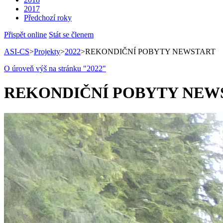
2017
Předchozí roky
Přispět online
Stát se členem
ASI-CS
>
Projekty
>
2022
>
REKONDIČNÍ POBYTY NEWSTART
O úroveň výš na stránku "2022"
REKONDIČNÍ POBYTY NEW