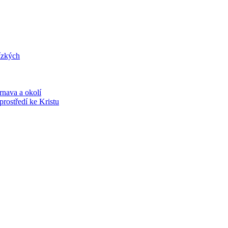
lízkých
rnava a okolí
prostředí ke Kristu