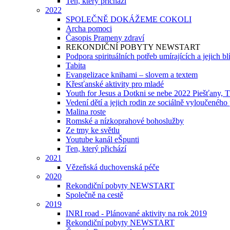
Ten, který přichází
2022
SPOLEČNĚ DOKÁŽEME COKOLI
Archa pomoci
Časopis Prameny zdraví
REKONDIČNÍ POBYTY NEWSTART
Podpora spirituálních potřeb umírajících a jejich b
Tabita
Evangelizace knihami – slovem a textem
Křesťanské aktivity pro mladé
Youth for Jesus a Dotkni se nebe 2022 Piešťany, T
Vedení dětí a jejich rodin ze sociálně vyloučeného 
Malina roste
Romské a nízkoprahové bohoslužby
Ze tmy ke světlu
Youtube kanál eŠpunti
Ten, který přichází
2021
Vězeňská duchovenská péče
2020
Rekondiční pobyty NEWSTART
Společně na cestě
2019
INRI road - Plánované aktivity na rok 2019
Rekondiční pobyty NEWSTART