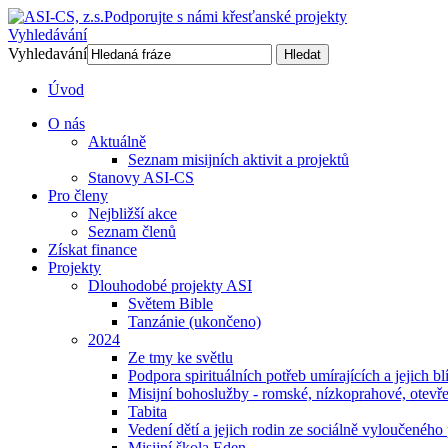
Podporujte s námi křesťanské projekty
Vyhledávání
Vyhledavání
Hledat
Úvod
O nás
Aktuálně
Seznam misijních aktivit a projektů
Stanovy ASI-CS
Pro členy
Nejbližší akce
Seznam členů
Získat finance
Projekty
Dlouhodobé projekty ASI
Světem Bible
Tanzánie (ukončeno)
2024
Ze tmy ke světlu
Podpora spirituálních potřeb umírajících a jejich b
Misijní bohoslužby - romské, nízkoprahové, otevř
Tabita
Vedení dětí a jejich rodin ze sociálně vyloučeného 
Misijní škola Eden