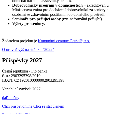
dohledat dalšími návštěvníky stránek.
Dobrovolnický program v domácnostech
– akreditován u
Ministerstva vnitra pro docházení dobrovolníků za seniory a
osobami se zdravotním postižením do domácího prostředí.
Semináře pro pečující osoby
(tzv. neformální pečující).
Výlety pro seniory.
Žadatelem projektu je
Komunitní centrum Petrklíč, z.s.
O úroveň výš na stránku "2022"
Příspěvky 2027
Česká republika - Fio banka
č. ú.: 2903295398/2010
IBAN: CZ1920100000002903295398
Variabilní symbol: 2027
další měny
Chci přispět online
Chci se stát členem