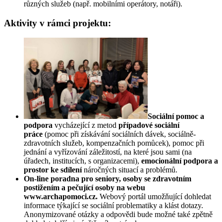
různých služeb (např. mobilními operátory, notáři).
Aktivity v rámci projektu:
Sociální pomoc a
podpora
vycházející z metod
případové sociální
práce
(pomoc při získávání sociálních dávek, sociálně-
zdravotních služeb, kompenzačních pomůcek), pomoc při
jednání a vyřízování záležitostí, na které jsou sami (na
úřadech, institucích, s organizacemi),
emocionální podpora a
prostor ke sdílení
náročných situací a problémů.
On-line poradna pro seniory, osoby se zdravotním
postižením a pečující osoby na webu
www.archapomoci.cz
.
Webový portál umožňující dohledat
informace týkající se sociální problematiky a klást dotazy.
Anonymizované otázky a odpovědi bude možné také zpětně