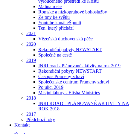
vyloučeného prostředí ke Kristu
Malina roste
Romské a nízkoprahové bohoslužby
Ze tmy ke světlu
Youtube kanál eŠpunti
Ten, který přichází
2021
Vězeňská duchovenská péče
2020
Rekondiční pobyty NEWSTART
Společně na cestě
2019
INRI road - Plánované aktivity na rok 2019
Rekondiční pobyty NEWSTART
Časopis Prameny zdraví
Společenské centrum Prameny zdraví
Po ulici 2019
Misijní tábory - Elisha Ministries
2018
INRI ROAD - PLÁNOVANÉ AKTIVITY NA
ROK 2018
2017
Předchozí roky
Kontakt