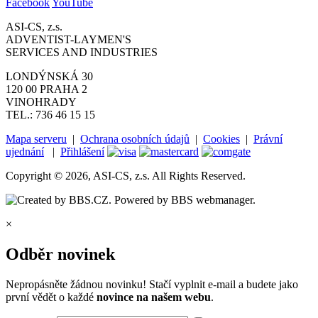
Facebook
YouTube
ASI-CS, z.s.
ADVENTIST-LAYMEN'S
SERVICES AND INDUSTRIES
LONDÝNSKÁ 30
120 00 PRAHA 2
VINOHRADY
TEL.: 736 46 15 15
Mapa serveru
|
Ochrana osobních údajů
|
Cookies
|
Právní
ujednání
|
Přihlášení
Copyright © 2026, ASI-CS, z.s. All Rights Reserved.
×
Odběr novinek
Nepropásněte žádnou novinku! Stačí vyplnit e-mail a budete jako
první vědět o každé
novince na našem webu
.