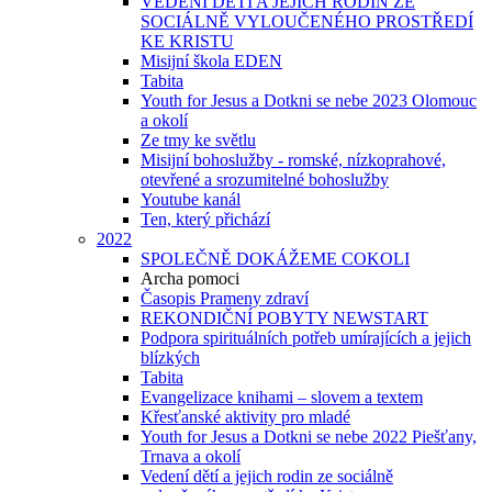
VEDENÍ DĚTÍ A JEJICH RODIN ZE
SOCIÁLNĚ VYLOUČENÉHO PROSTŘEDÍ
KE KRISTU
Misijní škola EDEN
Tabita
Youth for Jesus a Dotkni se nebe 2023 Olomouc
a okolí
Ze tmy ke světlu
Misijní bohoslužby - romské, nízkoprahové,
otevřené a srozumitelné bohoslužby
Youtube kanál
Ten, který přichází
2022
SPOLEČNĚ DOKÁŽEME COKOLI
Archa pomoci
Časopis Prameny zdraví
REKONDIČNÍ POBYTY NEWSTART
Podpora spirituálních potřeb umírajících a jejich
blízkých
Tabita
Evangelizace knihami – slovem a textem
Křesťanské aktivity pro mladé
Youth for Jesus a Dotkni se nebe 2022 Piešťany,
Trnava a okolí
Vedení dětí a jejich rodin ze sociálně