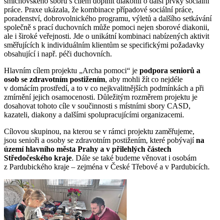
smíchovského sboru s cílem doplnit diakonii o další prvky sociální
práce. Praxe ukázala, že kombinace případové sociální práce,
poradenství, dobrovolnického programu, výletů a dalšího setkávání
společně s prací duchovních může pomoci nejen sborové diakonii,
ale i široké veřejnosti. Jde o unikátní kombinaci nabízených aktivit
směřujících k individuálním klientům se specifickými požadavky
obsahující i např. péči duchovních.
Hlavním cílem projektu „Archa pomoci“ je
podpora seniorů a
osob se zdravotním postižením
, aby mohli žít co nejdéle
v domácím prostředí, a to v co nejkvalitnějších podmínkách a při
zmírnění jejich osamocenosti. Důležitým rozměrem projektu je
dosahovat tohoto cíle v součinnosti s místními sbory CASD,
kazateli, diakony a dalšími spolupracujícími organizacemi.
Cílovou skupinou, na kterou se v rámci projektu zaměřujeme,
jsou senioři a osoby se zdravotním postižením, které pobývají
na
území hlavního města Prahy a v přilehlých částech
Středočeského kraje
. Dále se také budeme věnovat i osobám
z Pardubického kraje – zejména v České Třebové a v Pardubicích.