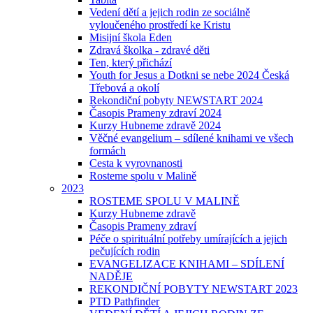
Vedení dětí a jejich rodin ze sociálně
vyloučeného prostředí ke Kristu
Misijní škola Eden
Zdravá školka - zdravé děti
Ten, který přichází
Youth for Jesus a Dotkni se nebe 2024 Česká
Třebová a okolí
Rekondiční pobyty NEWSTART 2024
Časopis Prameny zdraví 2024
Kurzy Hubneme zdravě 2024
Věčné evangelium – sdílené knihami ve všech
formách
Cesta k vyrovnanosti
Rosteme spolu v Malině
2023
ROSTEME SPOLU V MALINĚ
Kurzy Hubneme zdravě
Časopis Prameny zdraví
Péče o spirituální potřeby umírajících a jejich
pečujících rodin
EVANGELIZACE KNIHAMI – SDÍLENÍ
NADĚJE
REKONDIČNÍ POBYTY NEWSTART 2023
PTD Pathfinder