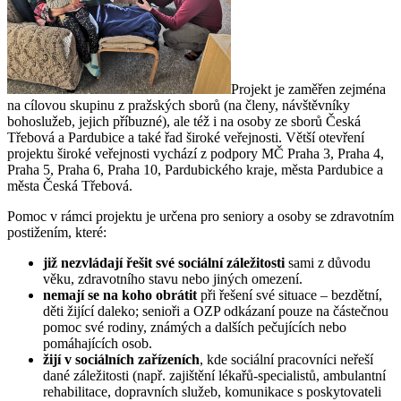
Projekt je zaměřen zejména
na cílovou skupinu z pražských sborů (na členy, návštěvníky
bohoslužeb, jejich příbuzné), ale též i na osoby ze sborů Česká
Třebová a Pardubice a také řad široké veřejnosti. Větší otevření
projektu široké veřejnosti vychází z podpory MČ Praha 3, Praha 4,
Praha 5, Praha 6, Praha 10, Pardubického kraje, města Pardubice a
města Česká Třebová.
Pomoc v rámci projektu je určena pro seniory a osoby se zdravotním
postižením, které:
již nezvládají řešit své sociální záležitosti
sami z důvodu
věku, zdravotního stavu nebo jiných omezení.
nemají se na koho obrátit
při řešení své situace – bezdětní,
děti žijící daleko; senioři a OZP odkázaní pouze na částečnou
pomoc své rodiny, známých a dalších pečujících nebo
pomáhajících osob.
žijí v sociálních zařízeních
, kde sociální pracovníci neřeší
dané záležitosti (např. zajištění lékařů-specialistů, ambulantní
rehabilitace, dopravních služeb, komunikace s poskytovateli