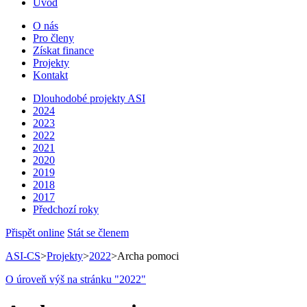
Úvod
O nás
Pro členy
Získat finance
Projekty
Kontakt
Dlouhodobé projekty ASI
2024
2023
2022
2021
2020
2019
2018
2017
Předchozí roky
Přispět online
Stát se členem
ASI-CS
>
Projekty
>
2022
>
Archa pomoci
O úroveň výš na stránku "2022"