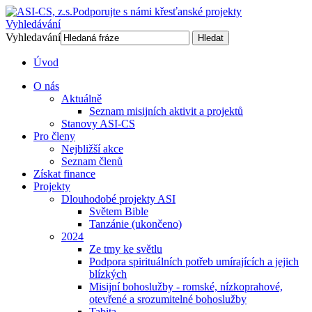
Podporujte s námi křesťanské projekty
Vyhledávání
Vyhledavání
Hledat
Úvod
O nás
Aktuálně
Seznam misijních aktivit a projektů
Stanovy ASI-CS
Pro členy
Nejbližší akce
Seznam členů
Získat finance
Projekty
Dlouhodobé projekty ASI
Světem Bible
Tanzánie (ukončeno)
2024
Ze tmy ke světlu
Podpora spirituálních potřeb umírajících a jejich
blízkých
Misijní bohoslužby - romské, nízkoprahové,
otevřené a srozumitelné bohoslužby
Tabita