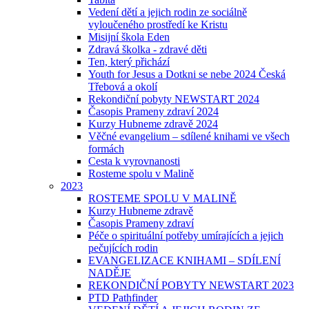
Vedení dětí a jejich rodin ze sociálně
vyloučeného prostředí ke Kristu
Misijní škola Eden
Zdravá školka - zdravé děti
Ten, který přichází
Youth for Jesus a Dotkni se nebe 2024 Česká
Třebová a okolí
Rekondiční pobyty NEWSTART 2024
Časopis Prameny zdraví 2024
Kurzy Hubneme zdravě 2024
Věčné evangelium – sdílené knihami ve všech
formách
Cesta k vyrovnanosti
Rosteme spolu v Malině
2023
ROSTEME SPOLU V MALINĚ
Kurzy Hubneme zdravě
Časopis Prameny zdraví
Péče o spirituální potřeby umírajících a jejich
pečujících rodin
EVANGELIZACE KNIHAMI – SDÍLENÍ
NADĚJE
REKONDIČNÍ POBYTY NEWSTART 2023
PTD Pathfinder