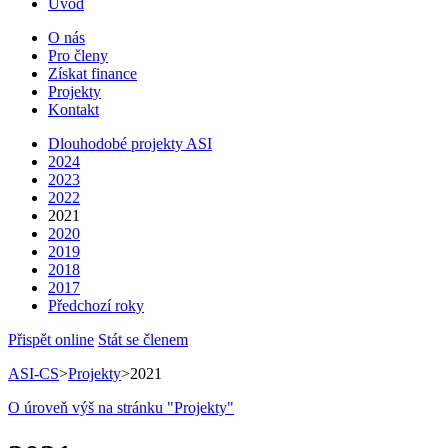
Úvod
O nás
Pro členy
Získat finance
Projekty
Kontakt
Dlouhodobé projekty ASI
2024
2023
2022
2021
2020
2019
2018
2017
Předchozí roky
Přispět online
Stát se členem
ASI-CS
>
Projekty
>
2021
O úroveň výš na stránku "Projekty"