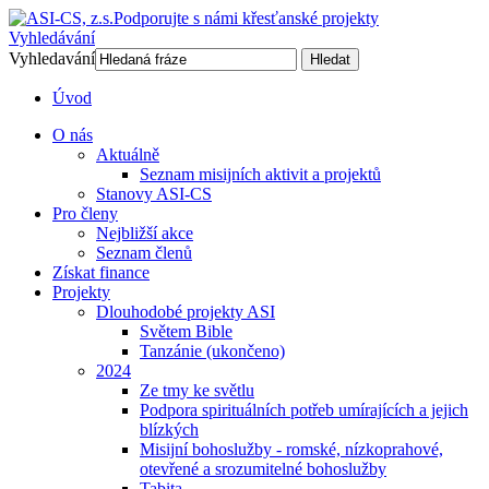
Podporujte s námi křesťanské projekty
Vyhledávání
Vyhledavání
Hledat
Úvod
O nás
Aktuálně
Seznam misijních aktivit a projektů
Stanovy ASI-CS
Pro členy
Nejbližší akce
Seznam členů
Získat finance
Projekty
Dlouhodobé projekty ASI
Světem Bible
Tanzánie (ukončeno)
2024
Ze tmy ke světlu
Podpora spirituálních potřeb umírajících a jejich
blízkých
Misijní bohoslužby - romské, nízkoprahové,
otevřené a srozumitelné bohoslužby
Tabita