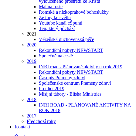
vyloučeného prostředí ke Kristu
Malina roste
Romské a nízkoprahové bohoslužby
Ze tmy ke světlu
Youtube kanál eŠpunti
Ten, který přichází
2021
Vězeňská duchovenská péče
2020
Rekondiční pobyty NEWSTART
Společně na cestě
2019
INRI road - Plánované aktivity na rok 2019
Rekondiční pobyty NEWSTART
Časopis Prameny zdraví
Společenské centrum Prameny zdraví
Po ulici 2019
Misijní tábory - Elisha Ministries
2018
INRI ROAD - PLÁNOVANÉ AKTIVITY NA
ROK 2018
2017
Předchozí roky
Kontakt