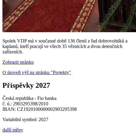
Spolek VDP má v současné době 136 členů z řad dobrovolníků a
kaplanů, kteří pracují ve všech 35 věznicích a dvou detenčních
zařízeních.
Zobrazit stránku
O úroveň výš na stránku "Projekty"
Příspěvky 2027
Česká republika - Fio banka
č. ú.: 2903295398/2010
IBAN: CZ1920100000002903295398
Variabilní symbol: 2027
další měny