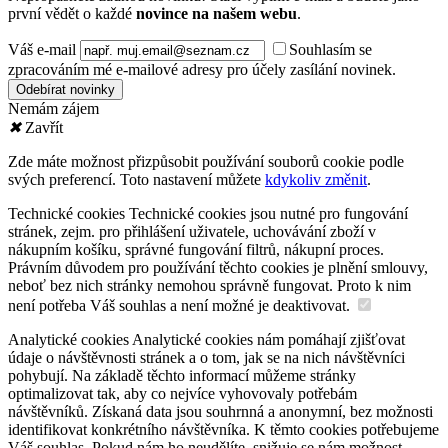
první vědět o každé
novince na našem webu
.
Váš e-mail
Souhlasím se
zpracováním mé e-mailové adresy pro účely zasílání novinek.
Nemám zájem
✖
Zavřít
Zde máte možnost přizpůsobit používání souborů cookie podle
svých preferencí. Toto nastavení můžete
kdykoliv změnit
.
Technické cookies
Technické cookies jsou nutné pro fungování
stránek, zejm. pro přihlášení uživatele, uchovávání zboží v
nákupním košíku, správné fungování filtrů, nákupní proces.
Právním důvodem pro používání těchto cookies je plnění smlouvy,
neboť bez nich stránky nemohou správně fungovat. Proto k nim
není potřeba Váš souhlas a není možné je deaktivovat.
Analytické cookies
Analytické cookies nám pomáhají zjišťovat
údaje o návštěvnosti stránek a o tom, jak se na nich návštěvníci
pohybují. Na základě těchto informací můžeme stránky
optimalizovat tak, aby co nejvíce vyhovovaly potřebám
návštěvníků. Získaná data jsou souhrnná a anonymní, bez možnosti
identifikovat konkrétního návštěvníka. K těmto cookies potřebujeme
Váš souhlas. Pokud nám ho neudělíte, snižuje se nám možnost