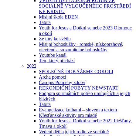
VEDENÍ DĚTÍ A JEJICH RODIN ZE
SOCIÁLNĚ VYLOUČENÉHO PROSTŘEDÍ
KE KRISTU
Misijní škola EDEN
Tabita
Youth for Jesus a Dotkni se nebe 2023 Olomouc
a okolí
Ze tmy ke světlu
Misijní bohoslužby - romské, nízkoprahové,
otevřené a srozumitelné bohoslužby
Youtube kanál
Ten, který přichází
2022
SPOLEČNĚ DOKÁŽEME COKOLI
Archa pomoci
Časopis Prameny zdraví
REKONDIČNÍ POBYTY NEWSTART
Podpora spirituálních potřeb umírajících a jejich
blízkých
Tabita
Evangelizace knihami – slovem a textem
Křesťanské aktivity pro mladé
Youth for Jesus a Dotkni se nebe 2022 Piešťany,
Trnava a okolí
Vedení dětí a jejich rodin ze sociálně